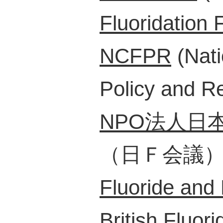
Fluoridation 
NCFPR
(Nati
Policy and R
NPO法人日
（日Ｆ会議
Fluoride and
British Fluori