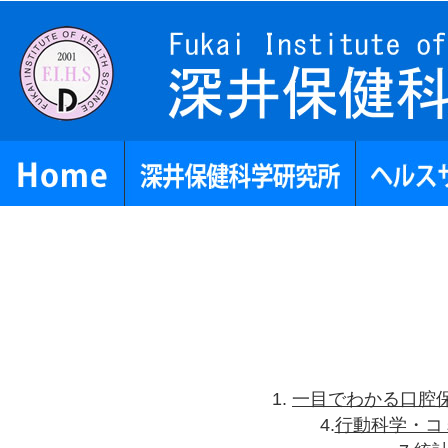
1.
一目でわかる口腔
4.
行動科学・コ