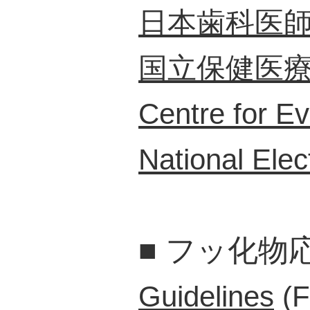
日本歯科医
国立保健医
Centre for E
National Elect
■
フッ化物
Guidelines
(F