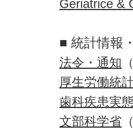
Geriatrice & 
■
統計情報
法令・通知
厚生労働統
歯科疾患実
文部科学省