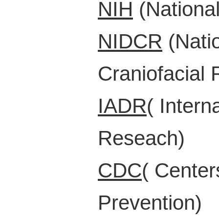
NIH
(National
NIDCR
(Natio
Craniofacial
IADR
( Intern
Reseach)
CDC
( Center
Prevention)