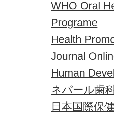
WHO Oral Hea
Programe
Health Promo
Journal Onlin
Human Devel
ネパール歯
日本国際保