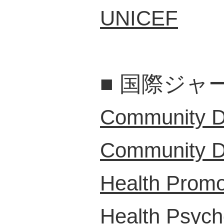
UNICEF
■
国際ジャ
Community De
Community De
Health Promot
Health Psych