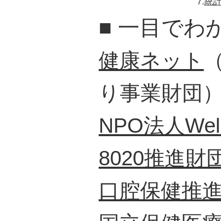
7.
統
■
一目でわ
健康ネット
り事業財団
NPO法人Well
8020推進財
口腔保健推